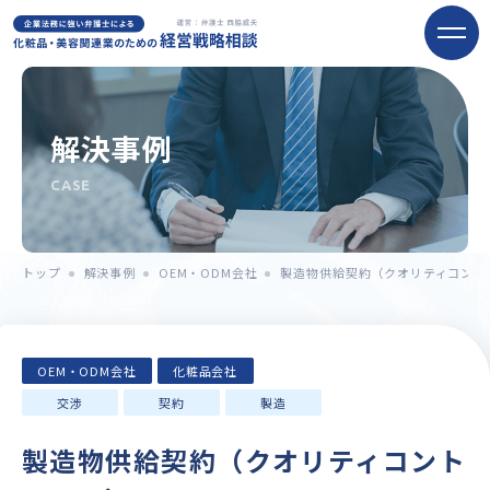
解決事例
CASE
トップ
解決事例
OEM・ODM会社
製造物供給契約（クオリティコント
OEM・ODM会社
化粧品会社
交渉
契約
製造
製造物供給契約（クオリティコント