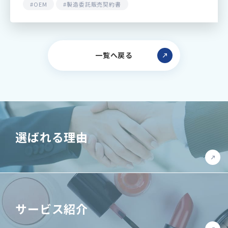
品の製造の委託を受ける場合があります。いわゆるO
#OEM
#製造委託販売契約書
EM契約…
一覧へ戻る
選ばれる理由
サービス紹介