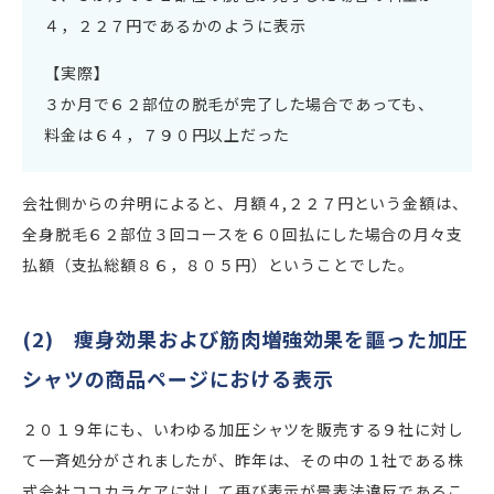
４，２２７円であるかのように表示
【実際】
３か月で６２部位の脱毛が完了した場合であっても、
料金は６４，７９０円以上だった
会社側からの弁明によると、月額４,２２７円という金額は、
全身脱毛６２部位３回コースを６０回払にした場合の月々支
払額（支払総額８６，８０５円）ということでした。
(2) 痩身効果および筋肉増強効果を謳った加圧
シャツの商品ページにおける表示
２０１９年にも、いわゆる加圧シャツを販売する９社に対し
て一斉処分がされましたが、昨年は、その中の１社である株
式会社ココカラケアに対して再び表示が景表法違反であるこ