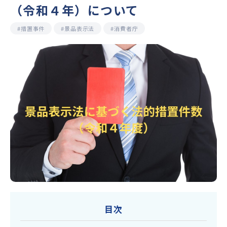
（令和４年）について
#措置事件
#景品表示法
#消費者庁
目次