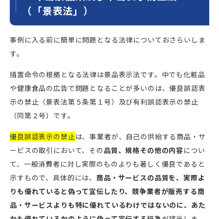
（「景表法」）
事例に入る前に簡単に問題となる法律についておさらいしま
す。
措置命令の根拠となる法律は景品表示法です。中でも化粧品
や健康食品の広告で問題となることが多いのは、優良誤認表
示の禁止（景表法第５条第１号）及び有利誤認表示の禁止
（同第２号）です。
優良誤認表示の禁止
は、事業者が、自己の供給する商品・サ
ービスの取引において、その
品質、規格その他の内容
につい
て、一般消費者に対し実際のものよりも著しく優良であると
示すもので、具体的には、
商品・サービスの品質を、実際よ
りも優れていると偽って宣伝したり、競争業者が販売する商
品・サービスよりも特に優れているわけではないのに、あた
かも優れているかのように偽って宣伝する行為
が該当しま