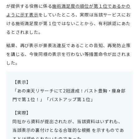
が提供する役務に係る
施術満足度の順位が第１位であるかの
ように示す表示
をしていたところ、実際は当該サービスにお
ける施術満足度が第１位ではないことから、有利誤認にあた
るとされました。
結果、再び表示が景表法違反であることの告知、再発防止策
を講じる、今後同様の表示を行わない等措置命令が出されま
した。
【表示】
「あの楽天リサーチにて2冠達成！バスト豊胸・痩身部
門で第１位！」「バストアップ第１位」
【実際】
同社から資料が提出されたが、当該資料はいずれも、
当該表示の裏付けとなる合理的な根拠 を示すものであ
るとは認められないものであった。