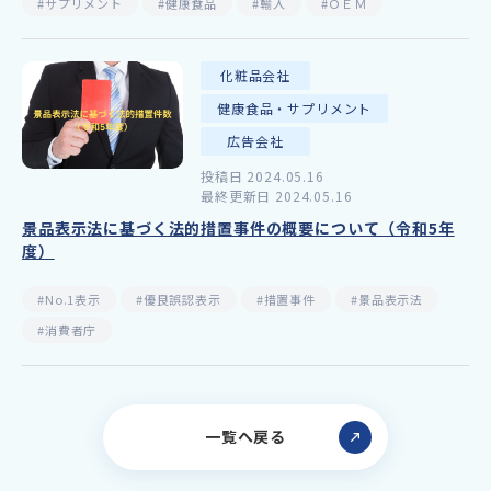
#サプリメント
#健康食品
#輸入
#ＯＥＭ
化粧品会社
健康食品・サプリメント
広告会社
投稿日 2024.05.16
最終更新日 2024.05.16
景品表示法に基づく法的措置事件の概要について（令和5年
度）
#No.1表示
#優良誤認表示
#措置事件
#景品表示法
#消費者庁
一覧へ戻る