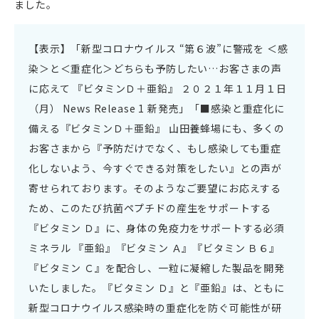
ました。
【表示】「新型コロナウイルス “第６波”に警戒を ＜感
染＞と＜重症化＞どちらも予防したい…お客さまの声
に応えて 『ビタミンＤ＋亜鉛』 ２０２１年１１月１日
（月） News Release 1 新発売」「■感染と重症化に
備える『ビタミンＤ＋亜鉛』 山田養蜂場にも、多くの
お客さまから『予防だけでなく、もし感染しても重症
化しないよう、今すぐできる対策をしたい』との声が
寄せられております。そのようなご要望にお応えする
ため、このたび抗菌ペプチドの産生をサポートする
『ビタミン Ｄ』に、身体の免疫力をサポートする必須
ミネラル 『亜鉛』『ビタミン Ａ』『ビタミン Ｂ６』
『ビタミン Ｃ』を配合し、一粒に凝縮した製品を開発
いたしました。『ビタミン Ｄ』と『亜鉛』は、ともに
新型コロナウイルス感染時の重症化を防ぐ可能性が研