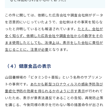
この件に関しては、依頼した広告会社や調査会社側がデータ
を恣意的にいじっていたようで、会社側はその事実を知らな
ったと弁明しているとも報道されています。
たとえ、会社が
全く知らず、依頼した広告会社や調査会社からの数字をその
まま使用したとしても、法律上は、表示をした会社に責任が
生じることに、注意が必要
となります。
（４）健康食品の表示
山田養蜂場の「ビタミンD＋亜鉛」という名称のサプリメン
トの事例です。
あたかも新型コロナウィルスの感染予防及び
重症化予防の効果を得られるかのように示す表示
が行われて
いたため、表示が景表法違反であることの告知、再発防止策
を講じる、今後同様の表示を行わない等の措置命令が出され