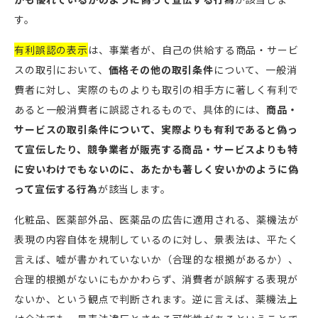
す。
有利誤認の表示
は、事業者が、自己の供給する商品・サービ
スの取引において、
価格その他の取引条件
について、一般消
費者に対し、実際のものよりも取引の相手方に著しく有利で
あると一般消費者に誤認されるもので、具体的には、
商品・
サービスの取引条件について、実際よりも有利であると偽っ
て宣伝したり、競争業者が販売する商品・サービスよりも特
に安いわけでもないのに、あたかも著しく安いかのように偽
って宣伝する行為
が該当します。
化粧品、医薬部外品、医薬品の広告に適用される、薬機法が
表現の内容自体を規制しているのに対し、景表法は、平たく
言えば、嘘が書かれていないか（合理的な根拠があるか）、
合理的根拠がないにもかかわらず、消費者が誤解する表現が
ないか、という観点で判断されます。逆に言えば、薬機法上