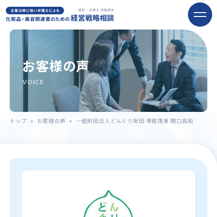
お客様の声
VOICE
トップ
お客様の声
一般財団法人どんぐり財団 専務理事 関口昌和