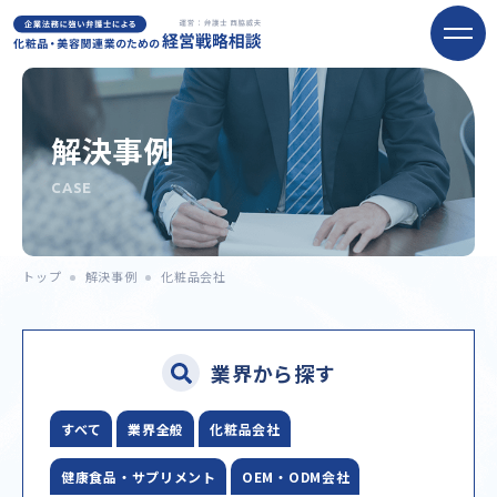
解決事例
CASE
トップ
解決事例
化粧品会社
業界から探す
すべて
業界全般
化粧品会社
健康食品・サプリメント
OEM・ODM会社